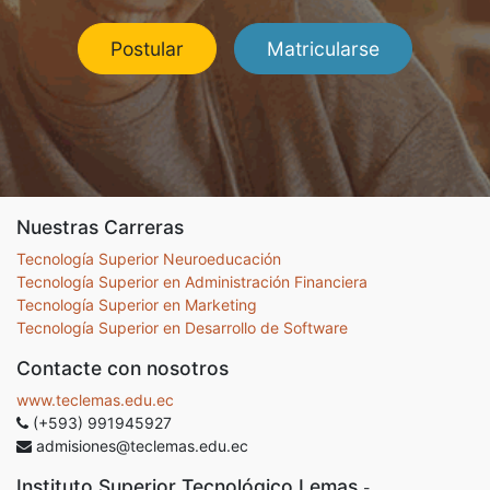
Postular
Matricularse
Nuestras Carreras
Tecnología Superior Neuroeducación
Tecnología Superior en Administración Financiera
Tecnología Superior en Marketing
Tecnología Superior en Desarrollo de Software
Contacte con nosotros
www.teclemas.edu.ec
(+593) 991945927
admisiones@teclemas.edu.ec
Instituto Superior Tecnológico Lemas
-